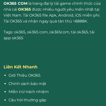
OK365 COM
là trang đại lý tải game chính thức của
nhà cái
OK365
được nhiều người yêu mến nhất tại
Việt Nam. Tải OK365 file Apk, Android, iOS miễn phí.
Tải OK365 và nhận ngay quà tân thủ +8888K.
Tags: ok365, ok365 com, ok365com, tải ok365, tải
app ok365
Liên Kết Nhanh
Giới Thiệu OK365
Chính sách bảo mật
Miễn trừ trách nhiệm
Câu hỏi thường gặp