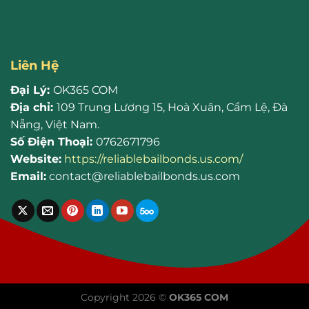
Liên Hệ
Đại Lý:
OK365 COM
Địa chỉ:
109 Trung Lương 15, Hoà Xuân, Cẩm Lệ, Đà
Nẵng, Việt Nam.
Số Điện Thoại:
0762671796
Website:
https://reliablebailbonds.us.com/
Email:
contact@reliablebailbonds.us.com
Copyright 2026 ©
OK365 COM