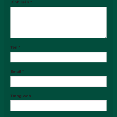
Bình luận
*
Tên
*
Email
*
Trang web