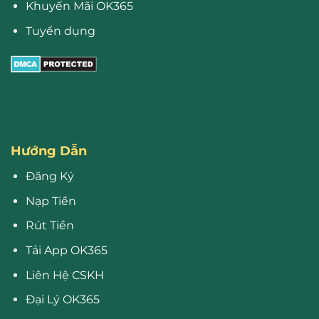
Khuyến Mãi OK365
Tuyển dụng
Hướng Dẫn
Đăng Ký
Nạp Tiền
Rút Tiền
Tải App OK365
Liên Hệ CSKH
Đại Lý OK365