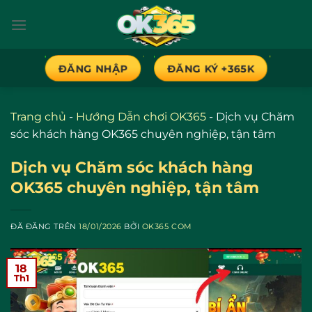
Chuyển
đến
nội
dung
ĐĂNG NHẬP
ĐĂNG KÝ +365K
Trang chủ
-
Hướng Dẫn chơi OK365
-
Dịch vụ Chăm
sóc khách hàng OK365 chuyên nghiệp, tận tâm
Dịch vụ Chăm sóc khách hàng
OK365 chuyên nghiệp, tận tâm
ĐÃ ĐĂNG TRÊN
18/01/2026
BỞI
OK365 COM
18
Th1