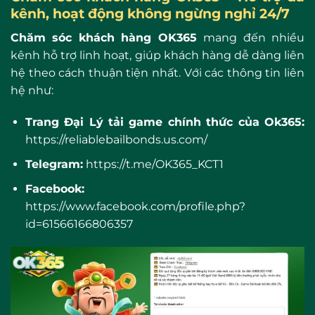
kênh, hoạt động không ngừng nghỉ 24/7
Chăm sóc khách hàng OK365
mang đến nhiều
kênh hỗ trợ linh hoạt, giúp khách hàng dễ dàng liên
hệ theo cách thuận tiện nhất. Với các thông tin liên
hệ như:
Trang Đại Lý tải game chính thức của Ok365:
https://reliablebailbonds.us.com/
Telegram:
https://t.me/OK365_KCT1
Facebook:
https://www.facebook.com/profile.php?
id=61566166806357