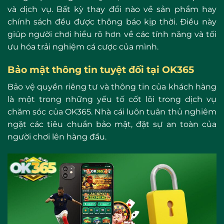
và dịch vụ. Bất kỳ thay đổi nào về sản phẩm hay
chính sách đều được thông báo kịp thời. Điều này
giúp người chơi hiểu rõ hơn về các tính năng và tối
ưu hóa trải nghiệm cá cược của mình.
Bảo mật thông tin tuyệt đối tại OK365
Bảo vệ quyền riêng tư và thông tin của khách hàng
là một trong những yếu tố cốt lõi trong dịch vụ
chăm sóc của OK365. Nhà cái luôn tuân thủ nghiêm
ngặt các tiêu chuẩn bảo mật, đặt sự an toàn của
người chơi lên hàng đầu.