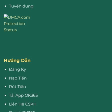
Tuyển dụng
Hướng Dẫn
Đăng Ký
Nạp Tiền
Rút Tiền
Tải App OK365
Liên Hệ CSKH