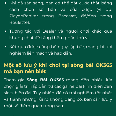
Khi đã sẵn sàng, bạn có thể đặt cược thật bằng
cách chọn số tiền và cửa cược (ví dụ:
Player/Banker trong Baccarat, đỏ/đen trong
Roulette).
Tương tác với Dealer và người chơi khác qua
khung chat để tăng thêm phần thú vị.
Kết quả được công bố ngay lập tức, mang lại trải
nghiệm liền mạch và hấp dẫn.
Một số lưu ý khi chơi tại sòng bài OK365
mà bạn nên biết
Tham gia
Sòng Bài OK365
mang đến nhiều lựa
chọn giải trí hấp dẫn, từ các game bài kinh điển đến
slots hiện đại. Tuy nhiên, để có trải nghiệm tốt nhất
và tránh những rủi ro không đáng có, bạn cần lưu ý
một số điểm quan trọng sau: