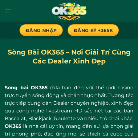
Chuyển
đến
nội
dung
ĐĂNG NHẬP
ĐĂNG KÝ +365K
Sòng Bài OK365 – Nơi Giải Trí Cùng
Các Dealer Xinh Đẹp
Sòng bài OK365
đưa bạn đến với thế giới casino
trực tuyến sống động và chân thực nhất. Tương tác
trực tiếp cùng dàn Dealer chuyên nghiệp, xinh đẹp
qua công nghệ livestream HD sắc nét tại các bàn
Baccarat, Blackjack, Roulette và nhiều trò chơi khác
.
OK365
là nhà cái uy tín, mang đến sự lựa chọn giải
trí phong phú, đáp ứng mọi sở thích cá cược của