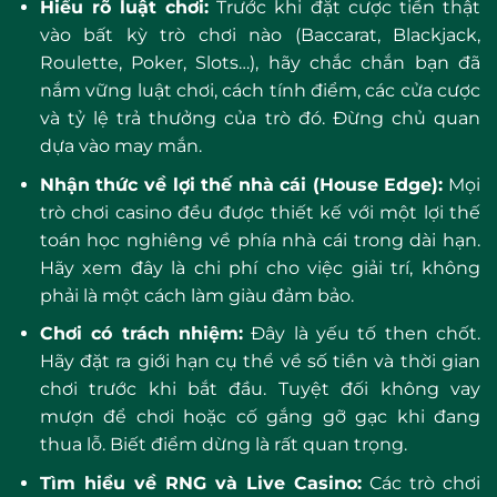
Hiểu rõ luật chơi:
Trước khi đặt cược tiền thật
vào bất kỳ trò chơi nào (Baccarat, Blackjack,
Roulette, Poker, Slots…), hãy chắc chắn bạn đã
nắm vững luật chơi, cách tính điểm, các cửa cược
và tỷ lệ trả thưởng của trò đó. Đừng chủ quan
dựa vào may mắn.
Nhận thức về lợi thế nhà cái (House Edge):
Mọi
trò chơi casino đều được thiết kế với một lợi thế
toán học nghiêng về phía nhà cái trong dài hạn.
Hãy xem đây là chi phí cho việc giải trí, không
phải là một cách làm giàu đảm bảo.
Chơi có trách nhiệm:
Đây là yếu tố then chốt.
Hãy đặt ra giới hạn cụ thể về số tiền và thời gian
chơi trước khi bắt đầu. Tuyệt đối không vay
mượn để chơi hoặc cố gắng gỡ gạc khi đang
thua lỗ. Biết điểm dừng là rất quan trọng.
Tìm hiểu về RNG và Live Casino:
Các trò chơi