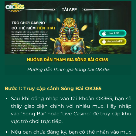
Hướng dẫn tham gia Sòng bài OK365
Bước 1: Truy cập sảnh
Sòng Bài OK365
Sau khi đăng nhập vào tài khoản OK365, bạn sẽ
thấy giao diện chính với nhiều mục. Hãy nhấp
vào “Sòng Bài” hoặc “Live Casino” để truy cập khu
vực trò chơi trực tiếp.
Nếu bạn chưa đăng ký, bạn có thể nhấn vào mục