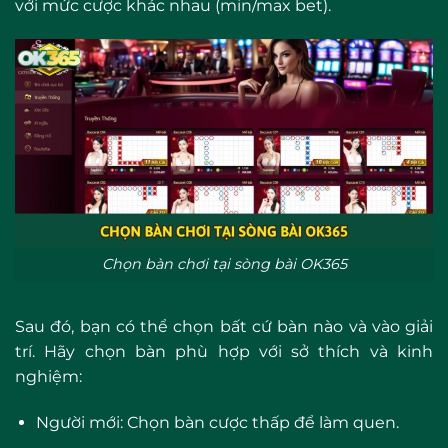
với mức cược khác nhau (min/max bet).
Chọn bàn chơi tại sòng bài OK365
Sau đó, bạn có thể chọn bất cứ bàn nào và vào giải
trí. Hãy chọn bàn phù hợp với sở thích và kinh
nghiệm:
Người mới: Chọn bàn cược thấp để làm quen.