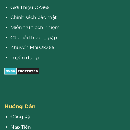
Giới Thiệu OK365
Chính sách bảo mật
Miễn trừ trách nhiệm
Câu hỏi thường gặp
Khuyến Mãi OK365
Tuyển dụng
Hướng Dẫn
Đăng Ký
Nạp Tiền