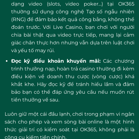
dạng video (slots, video poker…) tại OK365
thường sử dụng công nghệ Tạo số ngẫu nhiên
(RNG) để đảm bảo kết quả công bằng, không thể
đoán trước. Với Live Casino, bạn chơi với người
chia bài thật qua video trực tiếp, mang lại cảm
giác chân thực hơn nhưng vẫn dựa trên luật chơi
và yếu tố may rủi.
Đọc kỹ điều khoản khuyến mãi:
Các chương
trình thưởng nạp, hoàn trả casino thường đi kèm
điều kiện về doanh thu cược (vòng cược) khá
khắt khe. Hãy đọc kỹ để tránh hiểu lầm và đảm
bảo bạn có thể đáp ứng yêu cầu nếu muốn rút
tiền thưởng về sau.
Luôn giữ một cái đầu lạnh, chơi trong phạm vi ngân
sách cho phép và xem sòng bài online là một hình
thức giải trí có kiểm soát tại OK365, không phải là
công cụ kiếm tiền chính.