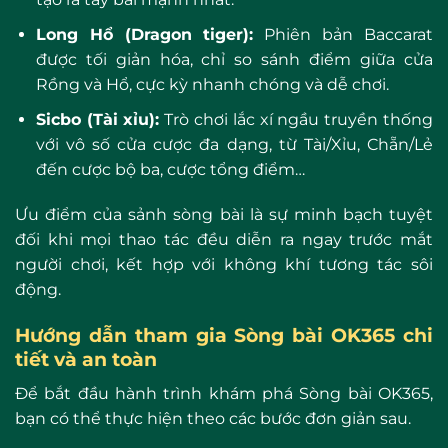
Long Hổ (Dragon tiger):
Phiên bản Baccarat
được tối giản hóa, chỉ so sánh điểm giữa cửa
Rồng và Hổ, cực kỳ nhanh chóng và dễ chơi.
Sicbo (Tài xỉu):
Trò chơi lắc xí ngầu truyền thống
với vô số cửa cược đa dạng, từ Tài/Xỉu, Chẵn/Lẻ
đến cược bộ ba, cược tổng điểm…
Ưu điểm của sảnh sòng bài là sự minh bạch tuyệt
đối khi mọi thao tác đều diễn ra ngay trước mắt
người chơi, kết hợp với không khí tương tác sôi
động.
Hướng dẫn tham gia Sòng bài OK365 chi
tiết và an toàn
Để bắt đầu hành trình khám phá Sòng bài OK365,
bạn có thể thực hiện theo các bước đơn giản sau.