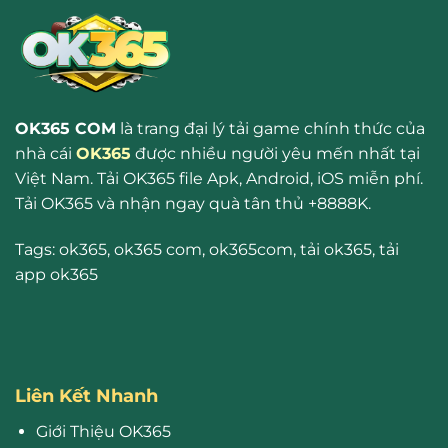
OK365 COM
là trang đại lý tải game chính thức của
nhà cái
OK365
được nhiều người yêu mến nhất tại
Việt Nam. Tải OK365 file Apk, Android, iOS miễn phí.
Tải OK365 và nhận ngay quà tân thủ +8888K.
Tags: ok365, ok365 com, ok365com, tải ok365, tải
app ok365
Liên Kết Nhanh
Giới Thiệu OK365