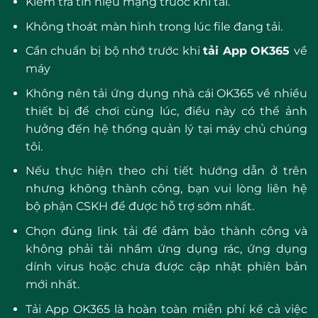
Kiểm tra tín hiệu mạng trước khi tải.
Không thoát màn hình trong lúc file đang tải.
Cần chuẩn bị bộ nhớ trước khi
tải App OK365
về
máy
Không nên tải ứng dụng nhà cái OK365 về nhiều
thiết bị để chơi cùng lúc, điều này có thể ảnh
hưởng đến hệ thống quản lý tại máy chủ chúng
tôi.
Nếu thực hiện theo chi tiết hướng dẫn ở trên
nhưng không thành công, bạn vui lòng liên hệ
bộ phận CSKH để được hỗ trợ sớm nhất.
Chọn đúng link tải để đảm bảo thành công và
không phải tải nhầm ứng dụng rác, ứng dụng
dính virus hoặc chưa được cập nhật phiên bản
mới nhất.
Tải App OK365 là hoàn toàn miễn phí kể cả việc