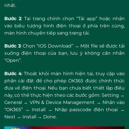
nhất.
Bước 2
: Tại trang chính chọn “Tải app” hoặc nhấn
vào biểu tượng hình điện thoại ở phía trên cùng,
màn hình chuyển tiếp sang trang tải.
Bước 3
: Chọn “IOS Download” → Một file sẽ được tải
xuống điện thoại của bạn, lưu ý không cần nhấn
“Open”.
Bước 4
: Thoát khỏi màn hình hiện tại, truy cập vào
phần cài đặt để cho phép OK365 được chính thức
đưa về điện thoại. Nếu bạn chưa biết thiết lập điều
này, có thể thực hiện theo các bước gồm: Setting →
General → VPN & Device Management → Nhấn vào
“OK365” → Install → Nhập passcode điện thoại →
Next → Install → Done.