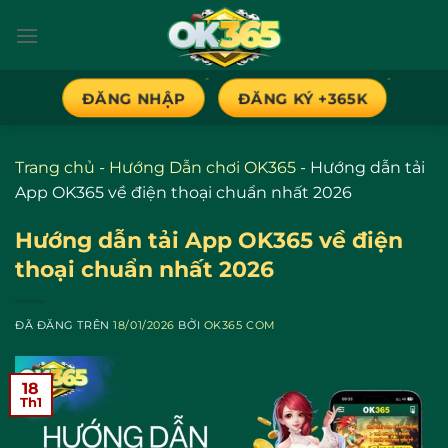
Chuyển
đến
nội
dung
ĐĂNG NHẬP
ĐĂNG KÝ +365K
Trang chủ
-
Hướng Dẫn chơi OK365
-
Hướng dẫn tải
App OK365 về điện thoại chuẩn nhất 2026
Hướng dẫn tải App OK365 về điện
thoại chuẩn nhất 2026
ĐÃ ĐĂNG TRÊN
18/01/2026
BỞI
OK365 COM
18
Th1