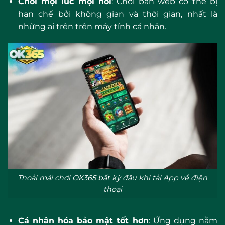
Chơi mọi lúc mọi nơi
: Chơi bản web có thể bị
hạn chế bởi không gian và thời gian, nhất là
những ai trên trên máy tính cá nhân.
Thoải mái chơi OK365 bất kỳ đâu khi tải App về điện
thoại
Cá nhân hóa bảo mật tốt hơn
: Ứng dụng nằm