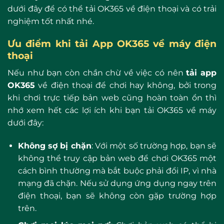
dưới đây để có thể tải OK365 về điện thoại và có trải
nghiệm tốt nhất nhé.
Ưu điểm khi tải App OK365 về máy điện
thoại
Nếu như bạn còn chần chừ về việc có nên
tải app
OK365
về điện thoại để chơi hay không, bởi trong
khi chơi trực tiếp bản web cũng hoàn toàn ổn thì
nhớ xem hết các lợi ích khi bạn tải OK365 về máy
dưới đây:
Không sợ bị chặn
: Với một số trường hợp, bạn sẽ
không thể truy cập bản web để chơi OK365 một
cách bình thường mà bắt buộc phải đổi IP, vì nhà
mạng đã chặn. Nếu sử dụng ứng dụng ngay trên
điện thoại, bạn sẽ không còn gặp trường hợp
trên.