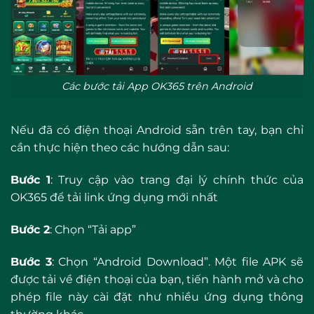
Các bước tải App OK365 trên Android
Nếu đã có điện thoại Android sẵn trên tay, bạn chỉ
cần thực hiện theo các hướng dẫn sau:
Bước 1
: Truy cập vào trang đại lý chính thức của
OK365 để tải link ứng dụng mới nhất
Bước 2
: Chọn “Tải app”
Bước 3
: Chọn “Android Download”. Một file APK sẽ
được tải về điện thoại của bạn, tiến hành mở và cho
phép file này cài đặt như nhiều ứng dụng thông