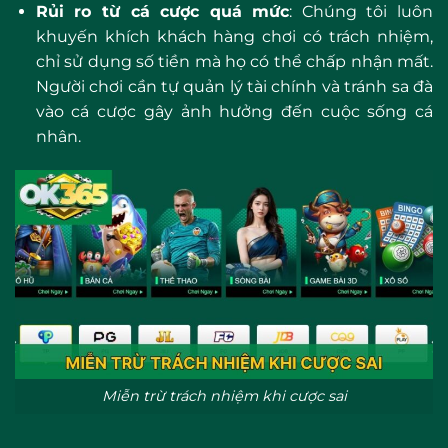
Rủi ro từ cá cược quá mức
: Chúng tôi luôn
khuyến khích khách hàng chơi có trách nhiệm,
chỉ sử dụng số tiền mà họ có thể chấp nhận mất.
Người chơi cần tự quản lý tài chính và tránh sa đà
vào cá cược gây ảnh hưởng đến cuộc sống cá
nhân.
Miễn trừ trách nhiệm khi cược sai