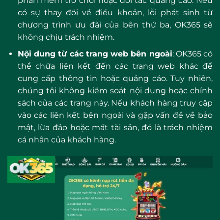
phần mềm trò chơi hoặc đối tác quảng cáo. Nếu
có sự thay đổi về điều khoản, lỗi phát sinh từ
chương trình ưu đãi của bên thứ ba, OK365 sẽ
không chịu trách nhiệm.
Nội dung từ các trang web bên ngoài
: OK365 có
thể chứa liên kết đến các trang web khác để
cung cấp thông tin hoặc quảng cáo. Tuy nhiên,
chúng tôi không kiểm soát nội dung hoặc chính
sách của các trang này. Nếu khách hàng truy cập
vào các liên kết bên ngoài và gặp vấn đề về bảo
mật, lừa đảo hoặc mất tài sản, đó là trách nhiệm
cá nhân của khách hàng.