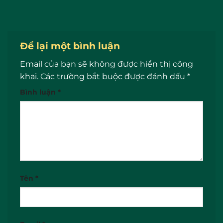
Để lại một bình luận
Email của bạn sẽ không được hiển thị công
khai.
Các trường bắt buộc được đánh dấu
*
Bình luận
*
Tên
*