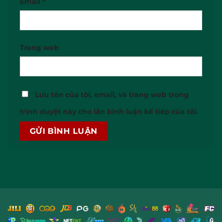
Email
*
Trang web
Lưu tên của tôi, email, và trang web trong
trình duyệt này cho lần bình luận kế tiếp của tôi.