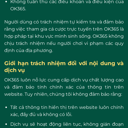
Không tuân thủ các điều khoản và điều kiện của
OK365.
Người dùng có trách nhiệm tự kiểm tra và đảm bảo
rằng việc tham gia cá cược trực tuyến trên OK365 là
hợp pháp tại khu vực mình sinh sống. OK365 không
chịu trách nhiệm nếu người chơi vi phạm các quy
định của địa phương.
Giới hạn trách nhiệm đối với nội dung và
dịch vụ
OK365 luôn nỗ lực cung cấp dịch vụ chất lượng cao
và đảm bảo tính chính xác của thông tin trên
website. Tuy nhiên, chúng tôi không đảm bảo rằng:
Tất cả thông tin hiển thị trên website luôn chính
xác, đầy đủ và không có lỗi.
Dịch vụ sẽ hoạt động liên tục, không gián đoạn