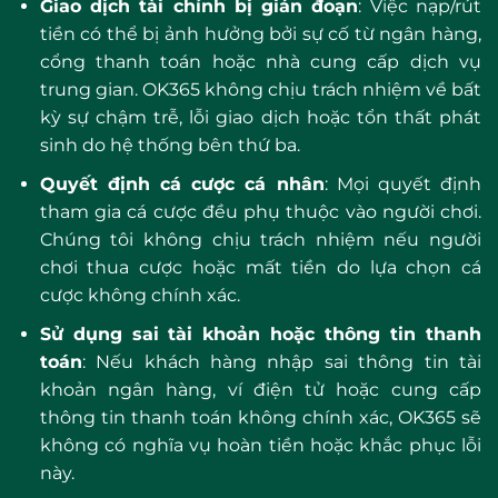
Giao dịch tài chính bị gián đoạn
: Việc nạp/rút
tiền có thể bị ảnh hưởng bởi sự cố từ ngân hàng,
cổng thanh toán hoặc nhà cung cấp dịch vụ
trung gian. OK365 không chịu trách nhiệm về bất
kỳ sự chậm trễ, lỗi giao dịch hoặc tổn thất phát
sinh do hệ thống bên thứ ba.
Quyết định cá cược cá nhân
: Mọi quyết định
tham gia cá cược đều phụ thuộc vào người chơi.
Chúng tôi không chịu trách nhiệm nếu người
chơi thua cược hoặc mất tiền do lựa chọn cá
cược không chính xác.
Sử dụng sai tài khoản hoặc thông tin thanh
toán
: Nếu khách hàng nhập sai thông tin tài
khoản ngân hàng, ví điện tử hoặc cung cấp
thông tin thanh toán không chính xác, OK365 sẽ
không có nghĩa vụ hoàn tiền hoặc khắc phục lỗi
này.