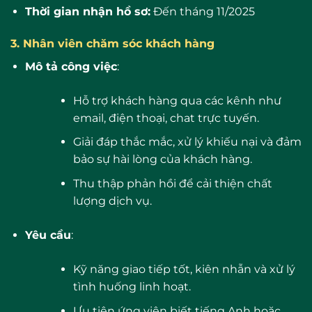
Thời gian nhận hồ sơ:
Đến tháng 11/2025
3. Nhân viên chăm sóc khách hàng
Mô tả công việc
:
Hỗ trợ khách hàng qua các kênh như
email, điện thoại, chat trực tuyến.
Giải đáp thắc mắc, xử lý khiếu nại và đảm
bảo sự hài lòng của khách hàng.
Thu thập phản hồi để cải thiện chất
lượng dịch vụ.
Yêu cầu
:
Kỹ năng giao tiếp tốt, kiên nhẫn và xử lý
tình huống linh hoạt.
Ưu tiên ứng viên biết tiếng Anh hoặc