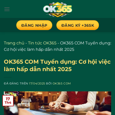
Chuyển
đến
nội
dung
ĐĂNG NHẬP
ĐĂNG KÝ +365K
Trang chủ
-
Tin tức OK365
-
OK365 COM Tuyển dụng:
Cơ hội việc làm hấp dẫn nhất 2025
OK365 COM Tuyển dụng: Cơ hội việc
làm hấp dẫn nhất 2025
ĐÃ ĐĂNG TRÊN
17/04/2025
BỞI
OK365 COM
17
Th4