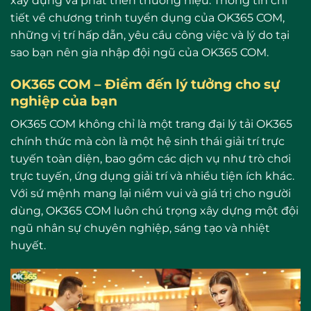
xây dựng và phát triển thương hiệu. Thông tin chi
tiết về chương trình
tuyển dụng của OK365 COM
,
những vị trí hấp dẫn, yêu cầu công việc và lý do tại
sao bạn nên gia nhập đội ngũ của OK365 COM.
OK365 COM – Điểm đến lý tưởng cho sự
nghiệp của bạn
OK365 COM không chỉ là một trang đại lý tải OK365
chính thức mà còn là một hệ sinh thái giải trí trực
tuyến toàn diện, bao gồm các dịch vụ như trò chơi
trực tuyến, ứng dụng giải trí và nhiều tiện ích khác.
Với sứ mệnh mang lại niềm vui và giá trị cho người
dùng, OK365 COM luôn chú trọng xây dựng một đội
ngũ nhân sự chuyên nghiệp, sáng tạo và nhiệt
huyết.