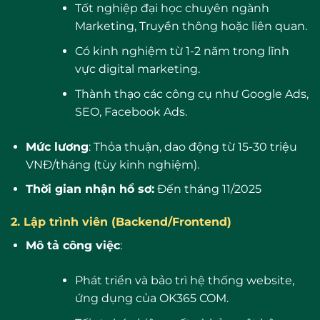
Tốt nghiệp đại học chuyên ngành
Marketing, Truyền thông hoặc liên quan.
Có kinh nghiệm từ 1-2 năm trong lĩnh
vực digital marketing.
Thành thạo các công cụ như Google Ads,
SEO, Facebook Ads.
Mức lương
: Thỏa thuận, dao động từ 15-30 triệu
VNĐ/tháng (tùy kinh nghiệm).
Thời gian nhận hồ sơ:
Đến tháng 11/2025
2. Lập trình viên (Backend/Frontend)
Mô tả công việc
:
Phát triển và bảo trì hệ thống website,
ứng dụng của OK365 COM.