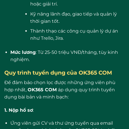
hoặc giải trí.
Kỹ năng lãnh đạo, giao tiếp và quản lý
thời gian tốt.
Thành thạo các công cụ quản lý dự án
như Trello, Jira.
Mức lương
: Từ 25-50 triệu VNĐ/tháng, tùy kinh
nghiệm.
Quy trình tuyển dụng của OK365 COM
Để đảm bảo chọn lọc được những ứng viên phù
hợp nhất,
OK365 COM
áp dụng quy trình tuyển
dụng bài bản và minh bạch:
1. Nộp hồ sơ
:
Ứng viên gửi CV và thư ứng tuyển qua email