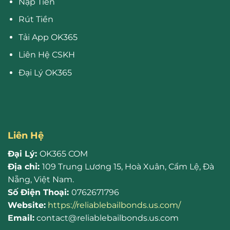
Nạp Tiền
Rút Tiền
Tải App OK365
Liên Hệ CSKH
Đại Lý OK365
Liên Hệ
Đại Lý:
OK365 COM
Địa chỉ:
109 Trung Lương 15, Hoà Xuân, Cẩm Lệ, Đà
Nẵng, Việt Nam.
Số Điện Thoại:
0762671796
Website:
https://reliablebailbonds.us.com/
Email:
contact@reliablebailbonds.us.com