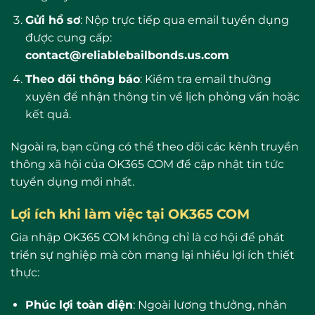
Gửi hồ sơ
: Nộp trực tiếp qua email tuyển dụng
được cung cấp:
contact@reliablebailbonds.us.com
Theo dõi thông báo
: Kiểm tra email thường
xuyên để nhận thông tin về lịch phỏng vấn hoặc
kết quả.
Ngoài ra, bạn cũng có thể theo dõi các kênh truyền
thông xã hội của OK365 COM để cập nhật tin tức
tuyển dụng mới nhất.
Lợi ích khi làm việc tại OK365 COM
Gia nhập OK365 COM không chỉ là cơ hội để phát
triển sự nghiệp mà còn mang lại nhiều lợi ích thiết
thực:
Phúc lợi toàn diện
: Ngoài lương thưởng, nhân