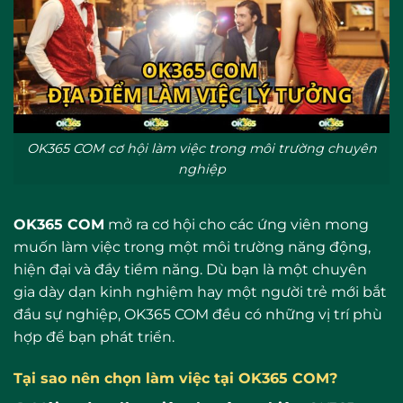
OK365 COM cơ hội làm việc trong môi trường chuyên
nghiệp
OK365 COM
mở ra cơ hội cho các ứng viên mong
muốn làm việc trong một môi trường năng động,
hiện đại và đầy tiềm năng. Dù bạn là một chuyên
gia dày dạn kinh nghiệm hay một người trẻ mới bắt
đầu sự nghiệp, OK365 COM đều có những vị trí phù
hợp để bạn phát triển.
Tại sao nên chọn làm việc tại OK365 COM?