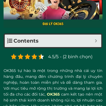
Contents
4.5/5 - (2 bình chọn)
OK365 tự hào là một trong những nhà cái uy tín
hàng đầu, mang đến chương trình đại lý chuyên
nghiệp, hoàn toàn miễn phí và dễ dàng tham gia.
Với mục tiêu mở rộng thị trường và mang lại lợi ích
tối đa cho các đối tác,
OK365
cam kết tạo nên một
hệ sinh thái kinh doanh không rủi ro, lợi nhuận cao