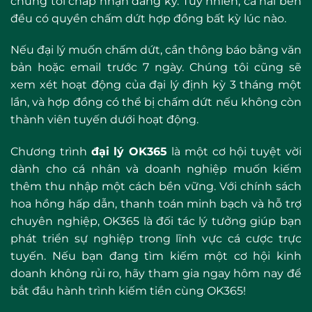
chúng tôi chấp nhận đăng ký. Tuy nhiên, cả hai bên
đều có quyền chấm dứt hợp đồng bất kỳ lúc nào.
Nếu đại lý muốn chấm dứt, cần thông báo bằng văn
bản hoặc email trước 7 ngày. Chúng tôi cũng sẽ
xem xét hoạt động của đại lý định kỳ 3 tháng một
lần, và hợp đồng có thể bị chấm dứt nếu không còn
thành viên tuyến dưới hoạt động.
Chương trình
đại lý OK365
là một cơ hội tuyệt vời
dành cho cá nhân và doanh nghiệp muốn kiếm
thêm thu nhập một cách bền vững. Với chính sách
hoa hồng hấp dẫn, thanh toán minh bạch và hỗ trợ
chuyên nghiệp, OK365 là đối tác lý tưởng giúp bạn
phát triển sự nghiệp trong lĩnh vực cá cược trực
tuyến. Nếu bạn đang tìm kiếm một cơ hội kinh
doanh không rủi ro, hãy tham gia ngay hôm nay để
bắt đầu hành trình kiếm tiền cùng OK365!