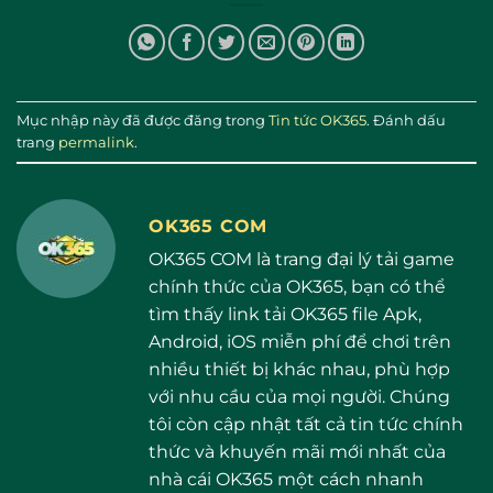
Mục nhập này đã được đăng trong
Tin tức OK365
. Đánh dấu
trang
permalink
.
OK365 COM
OK365 COM là trang đại lý tải game
chính thức của OK365, bạn có thể
tìm thấy link tải OK365 file Apk,
Android, iOS miễn phí để chơi trên
nhiều thiết bị khác nhau, phù hợp
với nhu cầu của mọi người. Chúng
tôi còn cập nhật tất cả tin tức chính
thức và khuyến mãi mới nhất của
nhà cái OK365 một cách nhanh