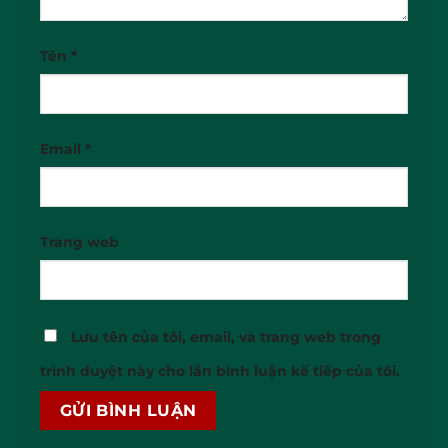
Tên
*
Email
*
Trang web
Lưu tên của tôi, email, và trang web trong
trình duyệt này cho lần bình luận kế tiếp của tôi.