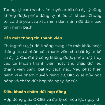
Tương tự, các thành viên tuyến dưới của đại lý cũng
không được phép đăng ký nhiều tài khoản. Chúng
tôi có thể yêu cầu xác minh danh tính để đảm bảo
tính minh bạch.
Bảo mật thông tin thành viên
Chúng tôi tuyệt đối không cung cấp mật khẩu hoặc
thông tin cá nhân của thành viên cho bất kỳ ai, kể
cả đại lý. Các đại lý cũng không được phép tự ý truy
cập tài khoản thành viên hoặc thu thập dữ liệu
thành viên bằng bất kỳ cách nào. Nếu phát hiện
hành vi vi phạm quyền riêng tư, OK365 sẽ hủy hoa
hồng và chấm dứt hợp tác ngay lập tức.
Điều khoản chấm dứt hợp đồng
Hợp đồng giữa OK365 và đại lý có hiệu lực ngay khi