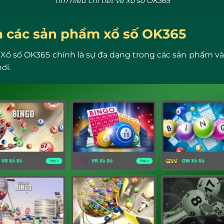
Tìm hiểu chi tiết về xổ số OK365
 các sản phẩm xổ số OK365
ổ số OK365 chính là sự đa dạng trong các sản phẩm và h
ơi.