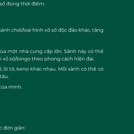
 số đúng thời điểm.
nh chơi/loại hình xổ số độc đáo khác, tăng
n của một nhà cung cấp lớn. Sảnh này có thể
 xổ số/bingo theo phong cách hiện đại.
 lô tô, keno khác nhau. Mỗi sảnh có thể có
 tấu.
của mình.
c đơn giản: