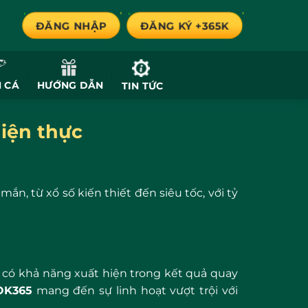
ĐĂNG NHẬP
ĐĂNG KÝ +365K
HƯỚNG DẪN
 CÁ
TIN TỨC
hiện thực
n, từ xổ số kiến thiết đến siêu tốc, với tỷ
số có khả năng xuất hiện trong kết quả quay
 OK365
mang đến sự linh hoạt vượt trội với