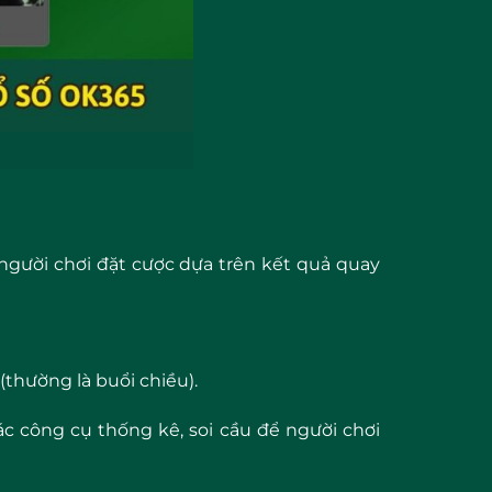
người chơi đặt cược dựa trên kết quả quay
thường là buổi chiều).
ác công cụ thống kê, soi cầu để người chơi