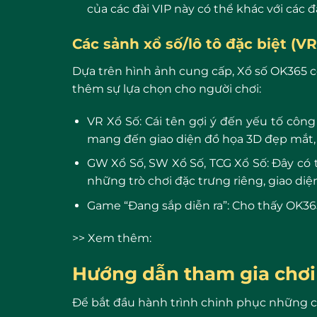
của các đài VIP này có thể khác với các 
Các sảnh xổ số/lô tô đặc biệt (V
Dựa trên hình ảnh cung cấp, Xổ số OK365 c
thêm sự lựa chọn cho người chơi:
VR Xổ Số: Cái tên gợi ý đến yếu tố công
mang đến giao diện đồ họa 3D đẹp mắt, 
GW Xổ Số, SW Xổ Số, TCG Xổ Số: Đây có t
những trò chơi đặc trưng riêng, giao diện
Game “Đang sắp diễn ra”: Cho thấy OK365
>> Xem thêm:
Hướng dẫn tham gia chơi
Để bắt đầu hành trình chinh phục những co