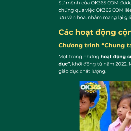
Sứ mệnh của OK365 COM được 
chứng qua việc OK365 COM liên
lưu văn hóa, nhằm mang lại giá 
Các hoạt động cộ
Chương trình “Chung ta
Một trong những
hoạt động 
dục”
, khởi động từ năm 2022. 
giáo dục chất lượng.