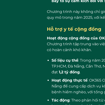
bày tỏ sự cảm kích đối vớ
Chương trình này không chỉ g
quy mô trong năm 2025, với kế
Hỗ trợ y tế cộng đồng
Hoạt động cộng đồng của O
Chương trình tập trung vào việ
có hoàn cảnh khó khăn.
Số liệu cụ thể
: Trong năm 
TP.HCM, Đà Nẵng, Cần Thơ,
đạt
1,2 tỷ đồng
.
Hoạt động thực tế
: OK365 
Nẵng để cung cấp dịch vụ k
bệnh hiểm nghèo, với tổng gi
Tác động
: Theo phản hồi từ