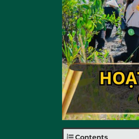
Contents