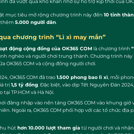
 đình đã vượt qua khó khăn nhờ sự hỗ trợ kịp thời của O
ặt mục tiêu mở rộng chương trình này đến
10 tỉnh thà
ụ thêm
5.000 người dân
.
qua chương trình “Lì xì may mắn”
oạt động cộng đồng của OK365 COM
là chương trình
“
đình nghèo và người chơi trung thành. Chương trình này
iữa OK365 COM và cộng đồng người chơi.
024, OK365 COM đã trao
1.500 phong bao lì xì
, mỗi phon
iá trị
1,5 tỷ đồng
. Đặc biệt, vào dịp Tết Nguyên Đán 20
 tại TP.HCM và Hà Nội.
chơi đăng nhập vào nền tảng OK365 COM vào khung giờ và
hiên. Ngoài ra, OK365 COM phối hợp với các tổ chức địa 
thu hút
hơn 10.000 lượt tham gia
từ người chơi và nhậ