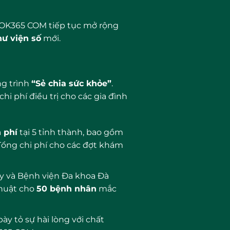
 OK365 COM tiếp tục mở rộng
hư viện số
mới.
ng trình
“Sẻ chia sức khỏe”
.
i phí điều trị cho các gia đình
 phí
tại 5 tỉnh thành, bao gồm
 Tổng chi phí cho các đợt khám
ẫy và Bệnh viện Đa khoa Đà
thuật cho
50 bệnh nhân
mắc
ày tỏ sự hài lòng với chất