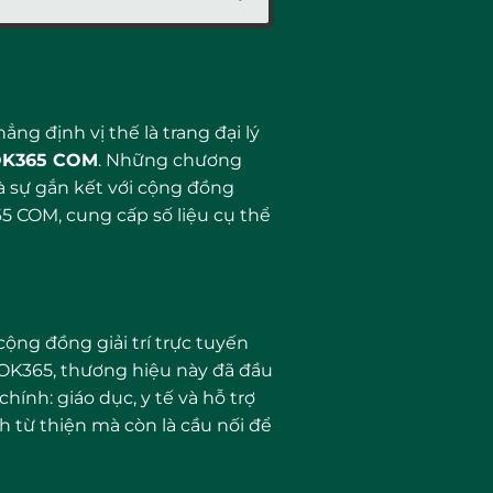
ng định vị thế là trang đại lý
 OK365 COM
. Những chương
à sự gắn kết với cộng đồng
65 COM, cung cấp số liệu cụ thể
cộng đồng giải trí trực tuyến
 OK365, thương hiệu này đã đầu
hính: giáo dục, y tế và hỗ trợ
 từ thiện mà còn là cầu nối để