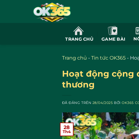
Chuyển
đến
nội
dung
N
TRANG CHỦ
GAME BÀI
Trang chủ
-
Tin tức OK365
-
Hoạ
Hoạt động cộng đ
thương
ĐÃ ĐĂNG TRÊN
28/04/2025
BỞI
OK365 
28
Th4